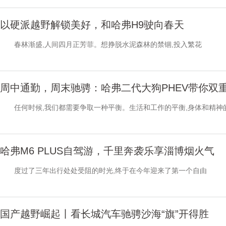
以硬派越野解锁美好，和哈弗H9驶向春天
春林渐盛,人间四月正芳菲。想挣脱水泥森林的禁锢,投入繁花
周中通勤，周末驰骋：哈弗二代大狗PHEV带你双
任何时候,我们都需要争取一种平衡。生活和工作的平衡,身体和精神的
哈弗M6 PLUS自驾游，千里奔袭乐享淄博烟火气
度过了三年出行处处受阻的时光,终于在今年迎来了第一个自由
国产越野崛起丨看长城汽车驰骋沙海“旗”开得胜