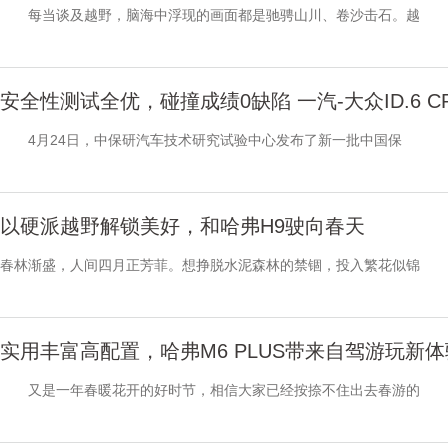
每当谈及越野，脑海中浮现的画面都是驰骋山川、卷沙击石。越
安全性测试全优，碰撞成绩0缺陷 一汽-大众ID.6 CRO
4月24日，中保研汽车技术研究试验中心发布了新一批中国保
以硬派越野解锁美好，和哈弗H9驶向春天
春林渐盛，人间四月正芳菲。想挣脱水泥森林的禁锢，投入繁花似锦
实用丰富高配置，哈弗M6 PLUS带来自驾游玩新体
又是一年春暖花开的好时节，相信大家已经按捺不住出去春游的